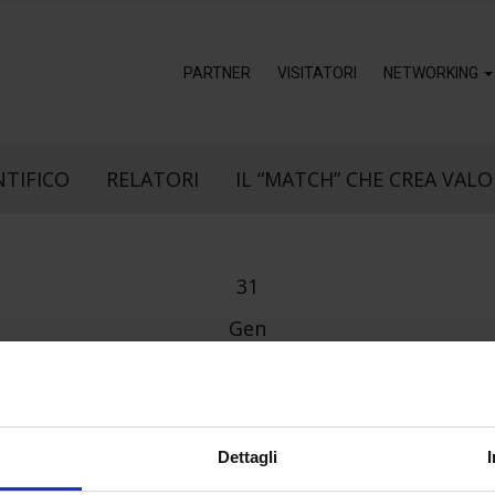
PARTNER
VISITATORI
NETWORKING
NTIFICO
RELATORI
IL “MATCH” CHE CREA VALO
31
Gen
Dettagli