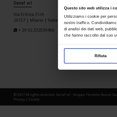
Senaf srl
Segreteri
Questo sito web utilizza i c
Via Eritrea 21/A
Utilizziamo i cookie per perso
20157 | Milano | Italia
nostro traffico. Condividiamo 
di analisi dei dati web, pubbl
+ 39 02.332039460
che hanno raccolto dal suo uti
Partner
Rifiuta
© 2017 All rights reserved. Senaf srl - Gruppo Tecniche Nuove Spa
Privacy
|
Cookie