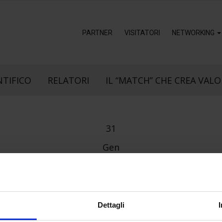
PARTNER
VISITATORI
NETWORKING
NTIFICO
RELATORI
IL “MATCH” CHE CREA VALO
31
Gen
Dettagli