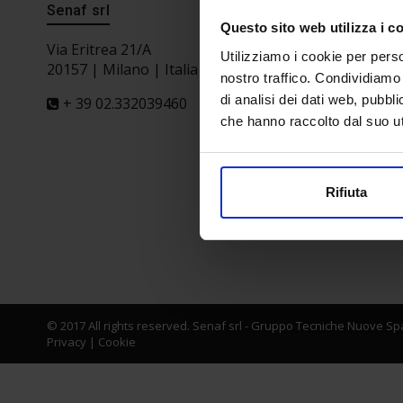
Senaf srl
Segreteri
Questo sito web utilizza i c
Via Eritrea 21/A
Utilizziamo i cookie per perso
20157 | Milano | Italia
nostro traffico. Condividiamo 
di analisi dei dati web, pubbl
+ 39 02.332039460
che hanno raccolto dal suo uti
Partner
Rifiuta
© 2017 All rights reserved. Senaf srl - Gruppo Tecniche Nuove Spa
Privacy
|
Cookie