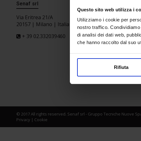
Senaf srl
Segreteri
Questo sito web utilizza i c
Via Eritrea 21/A
Utilizziamo i cookie per perso
20157 | Milano | Italia
nostro traffico. Condividiamo 
di analisi dei dati web, pubbl
+ 39 02.332039460
che hanno raccolto dal suo uti
Partner
Rifiuta
© 2017 All rights reserved. Senaf srl - Gruppo Tecniche Nuove Spa
Privacy
|
Cookie