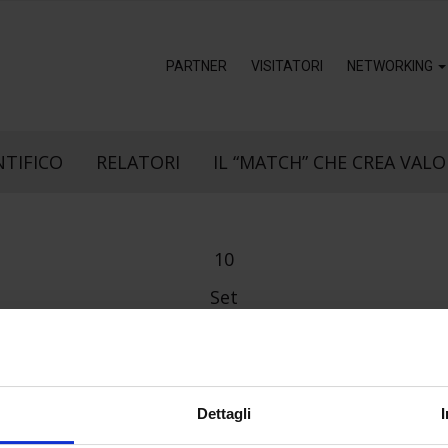
PARTNER
VISITATORI
NETWORKING
NTIFICO
RELATORI
IL “MATCH” CHE CREA VALO
10
Set
Dettagli