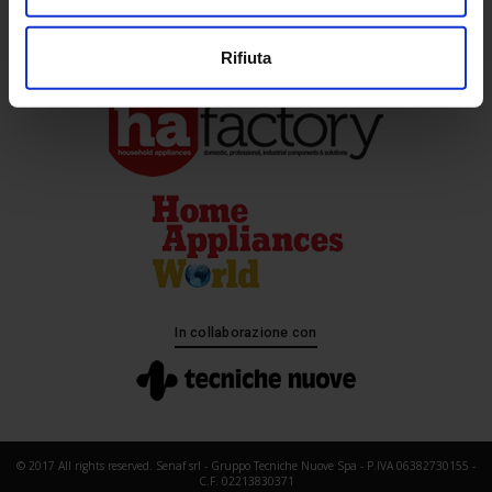
Media Partner
Rifiuta
In collaborazione con
© 2017 All rights reserved. Senaf srl - Gruppo Tecniche Nuove Spa - P.IVA 06382730155 -
C.F. 02213830371