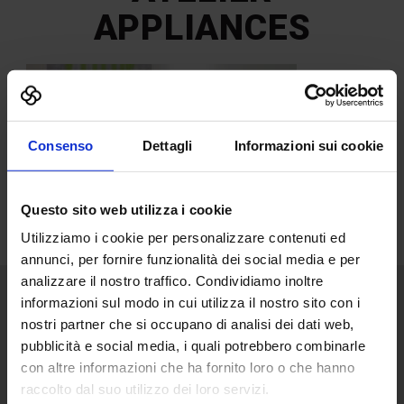
APPLIANCES
Consenso
Dettagli
Informazioni sui cookie
Questo sito web utilizza i cookie
Utilizziamo i cookie per personalizzare contenuti ed
annunci, per fornire funzionalità dei social media e per
analizzare il nostro traffico. Condividiamo inoltre
informazioni sul modo in cui utilizza il nostro sito con i
Senaf srl
nostri partner che si occupano di analisi dei dati web,
pubblicità e social media, i quali potrebbero combinarle
Via Eritrea 21/A
20157 | Milano | Italia
con altre informazioni che ha fornito loro o che hanno
raccolto dal suo utilizzo dei loro servizi.
+ 39 02.332039460