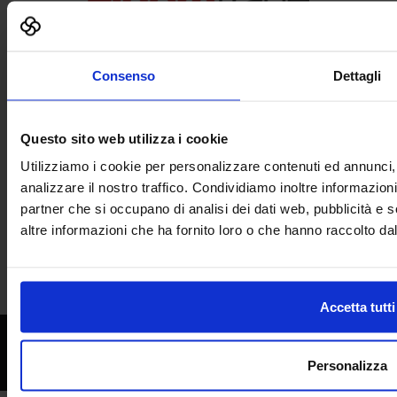
Consenso
Dettagli
Questo sito web utilizza i cookie
Utilizziamo i cookie per personalizzare contenuti ed annunci, 
analizzare il nostro traffico. Condividiamo inoltre informazioni 
partner che si occupano di analisi dei dati web, pubblicità e 
In collaborazione con
altre informazioni che ha fornito loro o che hanno raccolto dal 
Accetta tutti
© 2017 All rights reserved. Senaf srl - Gruppo Tecniche Nuove Spa - P.IVA 06382730155 -
C.F. 02213830371
Privacy
|
Cookie
Personalizza
Senaf
|
Tecniche Nuove