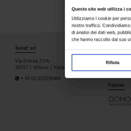
Questo sito web utilizza i c
Utilizziamo i cookie per perso
nostro traffico. Condividiamo 
di analisi dei dati web, pubbl
che hanno raccolto dal suo uti
Senaf srl
Segreteri
Via Eritrea 21/A
Rifiuta
20157 | Milano | Italia
+ 39 02.332039460
Partner