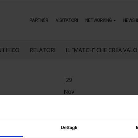
PARTNER
VISITATORI
NETWORKING
NEWS 
NTIFICO
RELATORI
IL “MATCH” CHE CREA VALO
29
Nov
O-ATELIERAPPLIA
Dettagli