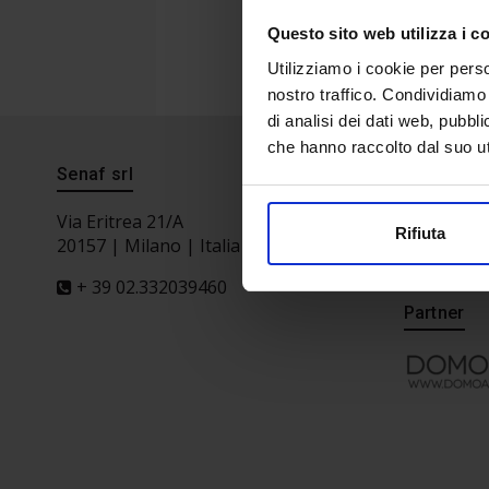
Questo sito web utilizza i c
Utilizziamo i cookie per perso
nostro traffico. Condividiamo 
di analisi dei dati web, pubbl
che hanno raccolto dal suo uti
Senaf srl
Segreteri
Via Eritrea 21/A
Rifiuta
20157 | Milano | Italia
+ 39 02.332039460
Partner