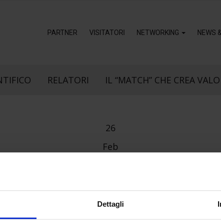
PARTNER
VISITATORI
NETWORKING
NEWS 
NTIFICO
RELATORI
IL “MATCH” CHE CREA VALO
26
Feb
COSMA_LOGO
Dettagli