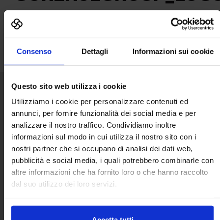
Consenso
Dettagli
Informazioni sui cookie
Questo sito web utilizza i cookie
Utilizziamo i cookie per personalizzare contenuti ed
Senaf srl
annunci, per fornire funzionalità dei social media e per
Via Eritrea 21/A
analizzare il nostro traffico. Condividiamo inoltre
20157 | Milano | Italia
informazioni sul modo in cui utilizza il nostro sito con i
+ 39 02.332039460
nostri partner che si occupano di analisi dei dati web,
pubblicità e social media, i quali potrebbero combinarle con
Segreteria
altre informazioni che ha fornito loro o che hanno raccolto
dal suo utilizzo dei loro servizi.
Accetta tutti