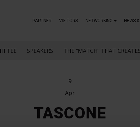
PARTNER
VISITORS
NETWORKING
NEWS &
MITTEE
SPEAKERS
THE “MATCH” THAT CREATE
9
Apr
TASCONE