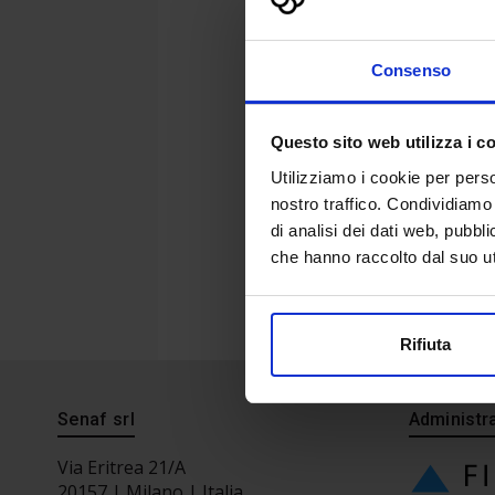
Consenso
Questo sito web utilizza i c
Utilizziamo i cookie per perso
nostro traffico. Condividiamo 
di analisi dei dati web, pubbl
che hanno raccolto dal suo uti
Rifiuta
Senaf srl
Administra
Via Eritrea 21/A
20157 | Milano | Italia