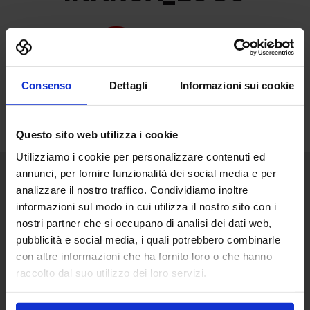
Consenso
Dettagli
Informazioni sui cookie
Questo sito web utilizza i cookie
Utilizziamo i cookie per personalizzare contenuti ed
annunci, per fornire funzionalità dei social media e per
analizzare il nostro traffico. Condividiamo inoltre
Senaf srl
informazioni sul modo in cui utilizza il nostro sito con i
Via Eritrea 21/A
nostri partner che si occupano di analisi dei dati web,
20157 | Milano | Italia
pubblicità e social media, i quali potrebbero combinarle
+ 39 02.332039460
con altre informazioni che ha fornito loro o che hanno
raccolto dal suo utilizzo dei loro servizi.
Administrative office